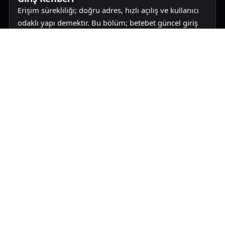
Erişim sürekliliği; doğru adres, hızlı açılış ve kullanıcı
odaklı yapı demektir. Bu bölüm; betebet güncel giriş
adresi için pratik bir rehber sunar, mobil ve
masaüstünde akıcı kullanım için temel ipuçlarını öne
çıkarır.
Hız & Performans
Performans Odaklı Açılış: Hızlı Yükleme,
Net Hiyerarşi
Hızlı indekslenebilir, sade ve düzenli bir sayfa;
kullanıcıların güncel adrese daha çabuk ulaşmasına
yardımcı olur. betebet güncel giriş adresi kapsamında;
görsel düzen, içerik hiyerarşisi ve düşük yük
maliyetiyle performans hissi güçlendirilir.