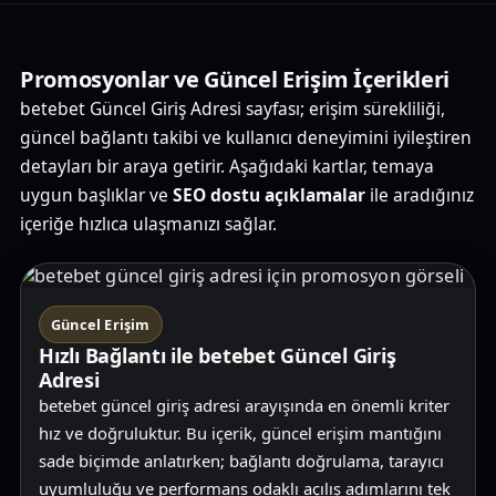
Promosyonlar ve Güncel Erişim İçerikleri
betebet Güncel Giriş Adresi sayfası; erişim sürekliliği,
güncel bağlantı takibi ve kullanıcı deneyimini iyileştiren
detayları bir araya getirir. Aşağıdaki kartlar, temaya
uygun başlıklar ve
SEO dostu açıklamalar
ile aradığınız
içeriğe hızlıca ulaşmanızı sağlar.
Güncel Erişim
Hızlı Bağlantı ile betebet Güncel Giriş
Adresi
betebet güncel giriş adresi arayışında en önemli kriter
hız ve doğruluktur. Bu içerik, güncel erişim mantığını
sade biçimde anlatırken; bağlantı doğrulama, tarayıcı
uyumluluğu ve performans odaklı açılış adımlarını tek