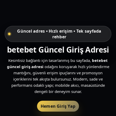
Güncel adres • Hızlı erişim • Tek sayfada
rehber
betebet Güncel Giriş Adresi
Kesintisiz bağlantı için tasarlanmış bu sayfada,
betebet
güncel giriş adresi
odağını koruyarak hızlı yönlendirme
mantığını, güvenli erişim ipuçlarını ve promosyon
içeriklerini tek akışta bulursunuz. Modern, sade ve
performans odaklı yapı; mobilde akıcı, masaüstünde
dengeli bir deneyim sunar.
Hemen Giriş Yap