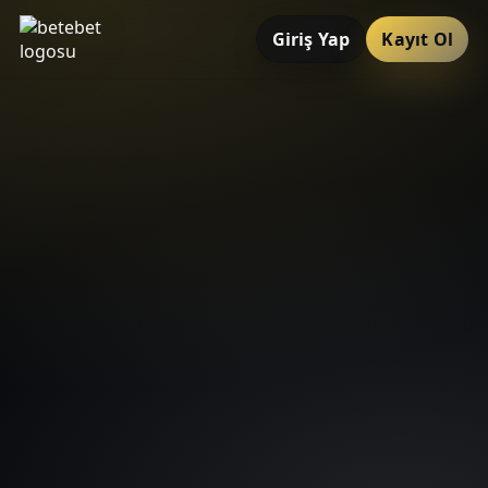
Giriş Yap
Kayıt Ol