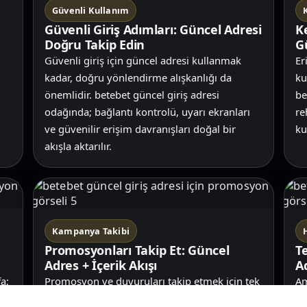
Güvenli Kullanım
Güvenli Giriş Adımları: Güncel Adresi
K
Doğru Takip Edin
G
Güvenli giriş için güncel adresi kullanmak
Er
kadar, doğru yönlendirme alışkanlığı da
ku
önemlidir. betebet güncel giriş adresi
be
odağında; bağlantı kontrolü, uyarı ekranları
re
ve güvenilir erişim davranışları doğal bir
ku
akışla aktarılır.
Kampanya Takibi
Promosyonları Takip Et: Güncel
T
Adres + İçerik Akışı
Ad
fa;
Promosyon ve duyuruları takip etmek için tek
Am
bir sayfa düzeni büyük avantaj sağlar. betebet
ul