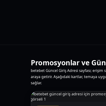
Promosyonlar ve Günce
betebet Güncel Giriş Adresi sayfası; erişim sü
araya getirir. Aşağıdaki kartlar, temaya uyg
sağlar.