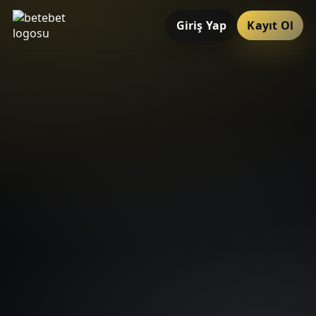
Giriş Yap
Kayıt Ol