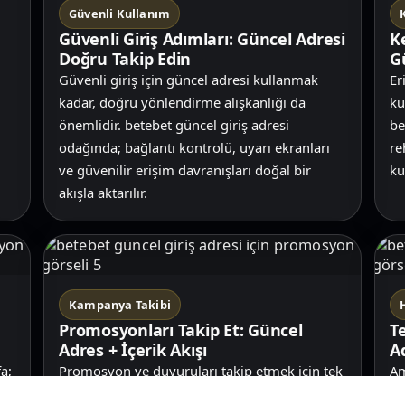
Güvenli Kullanım
Güvenli Giriş Adımları: Güncel Adresi
K
Doğru Takip Edin
G
Güvenli giriş için güncel adresi kullanmak
Er
kadar, doğru yönlendirme alışkanlığı da
ku
önemlidir. betebet güncel giriş adresi
be
odağında; bağlantı kontrolü, uyarı ekranları
re
ve güvenilir erişim davranışları doğal bir
ku
akışla aktarılır.
Kampanya Takibi
Promosyonları Takip Et: Güncel
T
Adres + İçerik Akışı
Ad
fa;
Promosyon ve duyuruları takip etmek için tek
Am
bir sayfa düzeni büyük avantaj sağlar. betebet
ul