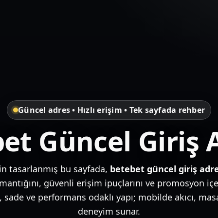
Güncel adres • Hızlı erişim • Tek sayfada rehber
et Güncel Giriş 
çin tasarlanmış bu sayfada,
betebet güncel giriş adre
mantığını, güvenli erişim ipuçlarını ve promosyon içer
 sade ve performans odaklı yapı; mobilde akıcı, mas
deneyim sunar.