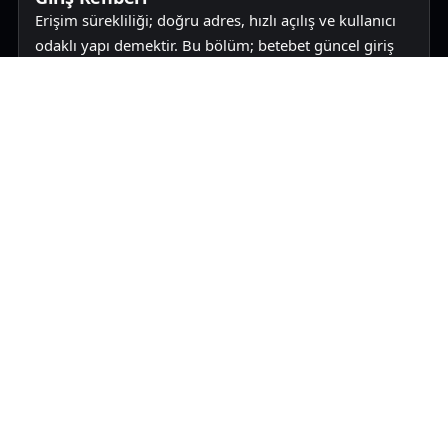
Erişim sürekliliği; doğru adres, hızlı açılış ve kullanıcı
odaklı yapı demektir. Bu bölüm; betebet güncel giriş
adresi için pratik bir rehber sunar, mobil ve
masaüstünde akıcı kullanım için temel ipuçlarını öne
çıkarır.
Hız & Performans
Performans Odaklı Açılış: Hızlı Yükleme,
Net Hiyerarşi
Hızlı indekslenebilir, sade ve düzenli bir sayfa;
kullanıcıların güncel adrese daha çabuk ulaşmasına
yardımcı olur. betebet güncel giriş adresi kapsamında;
görsel düzen, içerik hiyerarşisi ve düşük yük
maliyetiyle performans hissi güçlendirilir.