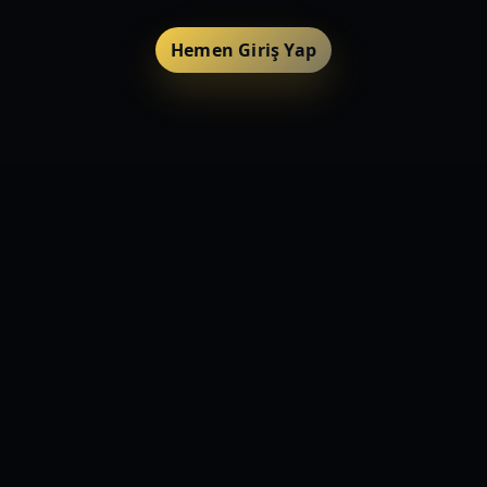
Hemen Giriş Yap