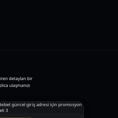
iren detayları bir
ızlıca ulaşmanızı