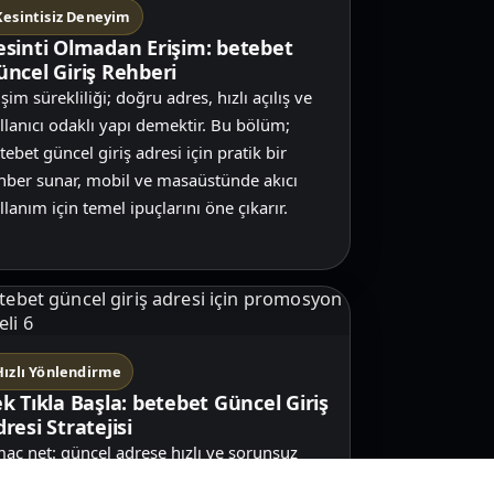
Kesintisiz Deneyim
esinti Olmadan Erişim: betebet
üncel Giriş Rehberi
işim sürekliliği; doğru adres, hızlı açılış ve
llanıcı odaklı yapı demektir. Bu bölüm;
tebet güncel giriş adresi için pratik bir
hber sunar, mobil ve masaüstünde akıcı
llanım için temel ipuçlarını öne çıkarır.
Hızlı Yönlendirme
ek Tıkla Başla: betebet Güncel Giriş
resi Stratejisi
aç net: güncel adrese hızlı ve sorunsuz
aşmak. Bu kart; betebet güncel giriş adresi