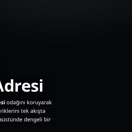
Adresi
si
odağını koruyarak
iklerini tek akışta
aüstünde dengeli bir