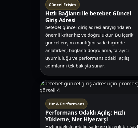
Güncel Erişim
Hızlı Bağlantı ile betebet Güncel
Giriş Adresi
betebet güncel giriş adresi arayışında en
önemli kriter hız ve doğruluktur. Bu içerik,
güncel erişim mantığını sade biçimde
anlatırken; bağlantı doğrulama, tarayıcı
uyumluluğu ve performans odaklı açılış
adımlarını tek bakışta sunar.
Hız & Performans
Performans Odaklı Açılış: Hızlı
Yükleme, Net Hiyerarşi
Hızlı indekslenebilir, sade ve düzenli bir say
kullanıcıların güncel adrese daha çabuk