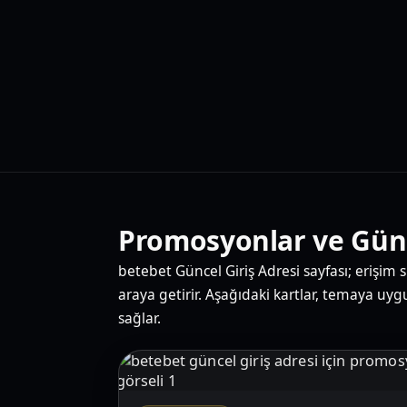
Promosyonlar ve Günce
betebet Güncel Giriş Adresi sayfası; erişim sü
araya getirir. Aşağıdaki kartlar, temaya uyg
sağlar.