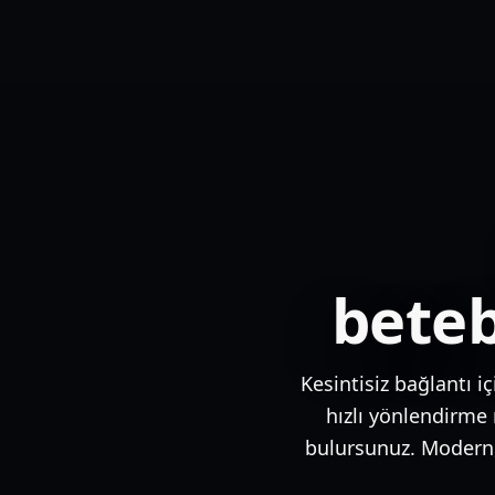
beteb
Kesintisiz bağlantı i
hızlı yönlendirme 
bulursunuz. Modern,