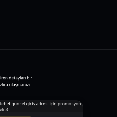
iren detayları bir
ızlıca ulaşmanızı