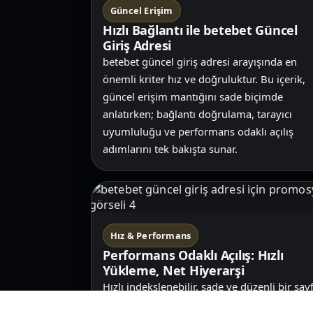
Güncel Erişim
Hızlı Bağlantı ile betebet Güncel
Giriş Adresi
betebet güncel giriş adresi arayışında en
önemli kriter hız ve doğruluktur. Bu içerik,
güncel erişim mantığını sade biçimde
anlatırken; bağlantı doğrulama, tarayıcı
uyumluluğu ve performans odaklı açılış
adımlarını tek bakışta sunar.
Hız & Performans
Performans Odaklı Açılış: Hızlı
Yükleme, Net Hiyerarşi
Hızlı indekslenebilir, sade ve düzenli bir say
kullanıcıların güncel adrese daha çabuk