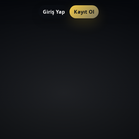
Giriş Yap
Kayıt Ol