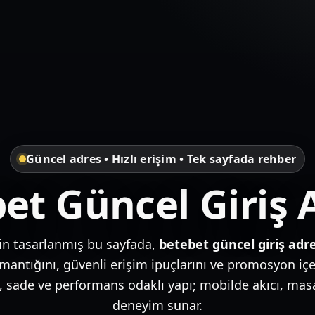
Güncel adres • Hızlı erişim • Tek sayfada rehber
et Güncel Giriş 
çin tasarlanmış bu sayfada,
betebet güncel giriş adre
mantığını, güvenli erişim ipuçlarını ve promosyon içer
 sade ve performans odaklı yapı; mobilde akıcı, mas
deneyim sunar.