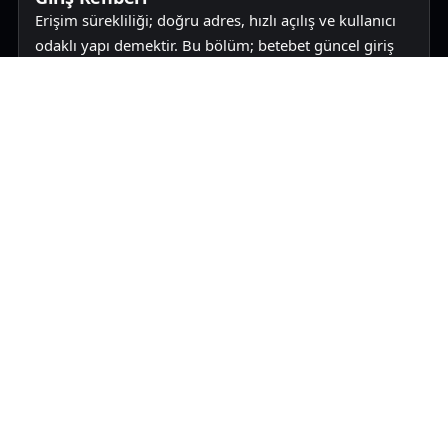
Erişim sürekliliği; doğru adres, hızlı açılış ve kullanıcı
odaklı yapı demektir. Bu bölüm; betebet güncel giriş
adresi için pratik bir rehber sunar, mobil ve
masaüstünde akıcı kullanım için temel ipuçlarını öne
çıkarır.
Hız & Performans
Performans Odaklı Açılış: Hızlı Yükleme,
Net Hiyerarşi
Hızlı indekslenebilir, sade ve düzenli bir sayfa;
kullanıcıların güncel adrese daha çabuk ulaşmasına
yardımcı olur. betebet güncel giriş adresi kapsamında;
görsel düzen, içerik hiyerarşisi ve düşük yük
maliyetiyle performans hissi güçlendirilir.