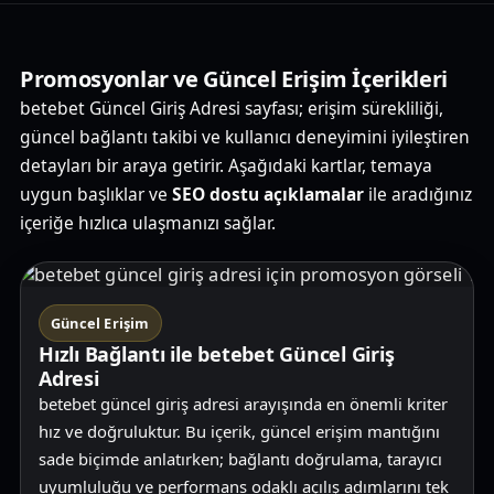
Promosyonlar ve Güncel Erişim İçerikleri
betebet Güncel Giriş Adresi sayfası; erişim sürekliliği,
güncel bağlantı takibi ve kullanıcı deneyimini iyileştiren
detayları bir araya getirir. Aşağıdaki kartlar, temaya
uygun başlıklar ve
SEO dostu açıklamalar
ile aradığınız
içeriğe hızlıca ulaşmanızı sağlar.
Güncel Erişim
Hızlı Bağlantı ile betebet Güncel Giriş
Adresi
betebet güncel giriş adresi arayışında en önemli kriter
hız ve doğruluktur. Bu içerik, güncel erişim mantığını
sade biçimde anlatırken; bağlantı doğrulama, tarayıcı
uyumluluğu ve performans odaklı açılış adımlarını tek