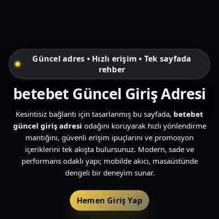
Güncel adres • Hızlı erişim • Tek sayfada
rehber
betebet Güncel Giriş Adresi
Kesintisiz bağlantı için tasarlanmış bu sayfada,
betebet
güncel giriş adresi
odağını koruyarak hızlı yönlendirme
mantığını, güvenli erişim ipuçlarını ve promosyon
içeriklerini tek akışta bulursunuz. Modern, sade ve
performans odaklı yapı; mobilde akıcı, masaüstünde
dengeli bir deneyim sunar.
Hemen Giriş Yap