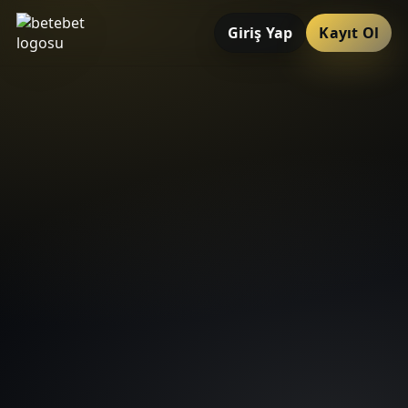
Giriş Yap
Kayıt Ol