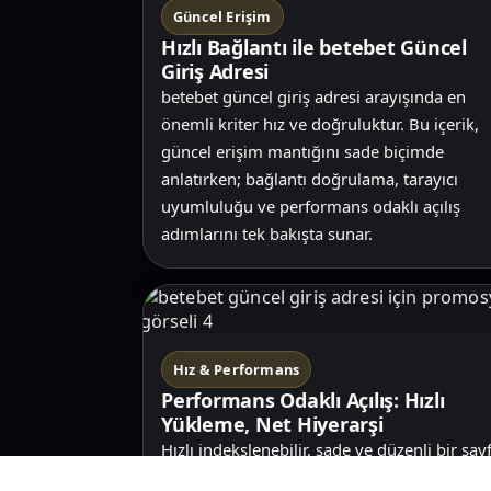
Güncel Erişim
Hızlı Bağlantı ile betebet Güncel
Giriş Adresi
betebet güncel giriş adresi arayışında en
önemli kriter hız ve doğruluktur. Bu içerik,
güncel erişim mantığını sade biçimde
anlatırken; bağlantı doğrulama, tarayıcı
uyumluluğu ve performans odaklı açılış
adımlarını tek bakışta sunar.
Hız & Performans
Performans Odaklı Açılış: Hızlı
Yükleme, Net Hiyerarşi
Hızlı indekslenebilir, sade ve düzenli bir say
kullanıcıların güncel adrese daha çabuk