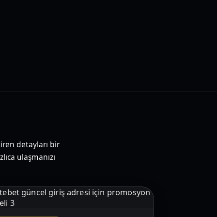
iren detayları bir
ızlıca ulaşmanızı