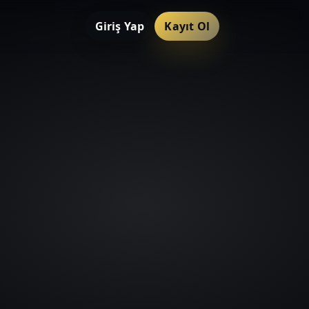
Giriş Yap
Kayıt Ol