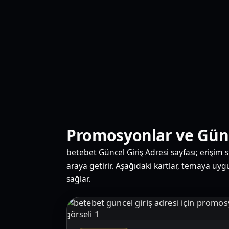
Promosyonlar ve Günce
betebet Güncel Giriş Adresi sayfası; erişim sü
araya getirir. Aşağıdaki kartlar, temaya uyg
sağlar.