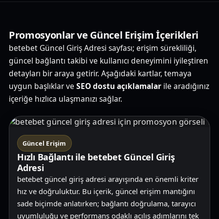
Promosyonlar ve Güncel Erişim İçerikleri
betebet Güncel Giriş Adresi sayfası; erişim sürekliliği,
güncel bağlantı takibi ve kullanıcı deneyimini iyileştiren
detayları bir araya getirir. Aşağıdaki kartlar, temaya
uygun başlıklar ve
SEO dostu açıklamalar
ile aradığınız
içeriğe hızlıca ulaşmanızı sağlar.
Güncel Erişim
Hızlı Bağlantı ile betebet Güncel Giriş
Adresi
betebet güncel giriş adresi arayışında en önemli kriter
hız ve doğruluktur. Bu içerik, güncel erişim mantığını
sade biçimde anlatırken; bağlantı doğrulama, tarayıcı
uyumluluğu ve performans odaklı açılış adımlarını tek