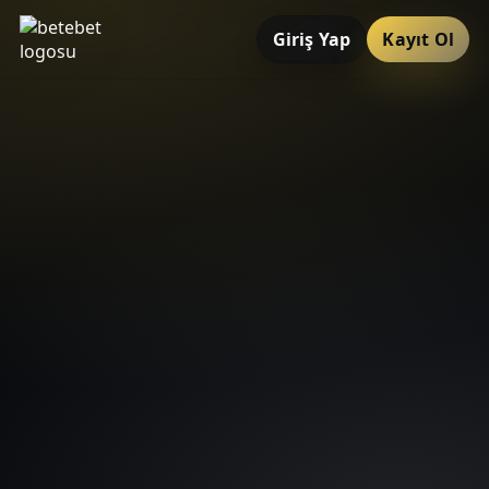
Giriş Yap
Kayıt Ol