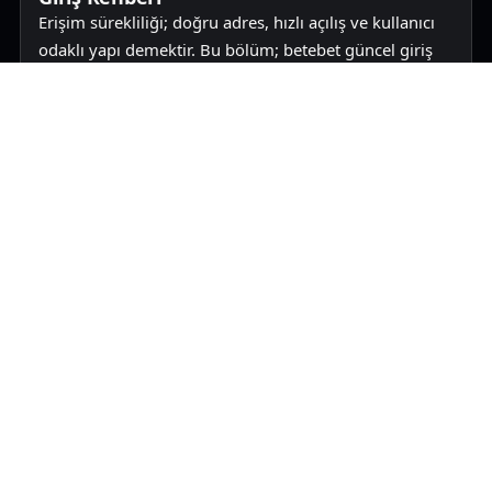
Erişim sürekliliği; doğru adres, hızlı açılış ve kullanıcı
odaklı yapı demektir. Bu bölüm; betebet güncel giriş
adresi için pratik bir rehber sunar, mobil ve
masaüstünde akıcı kullanım için temel ipuçlarını öne
çıkarır.
Hız & Performans
Performans Odaklı Açılış: Hızlı Yükleme,
Net Hiyerarşi
Hızlı indekslenebilir, sade ve düzenli bir sayfa;
kullanıcıların güncel adrese daha çabuk ulaşmasına
yardımcı olur. betebet güncel giriş adresi kapsamında;
görsel düzen, içerik hiyerarşisi ve düşük yük
maliyetiyle performans hissi güçlendirilir.