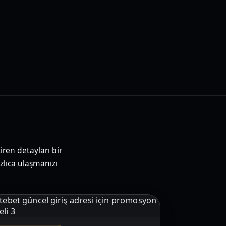
iren detayları bir
ızlıca ulaşmanızı