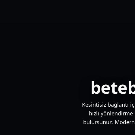
beteb
Kesintisiz bağlantı i
hızlı yönlendirme 
bulursunuz. Modern,