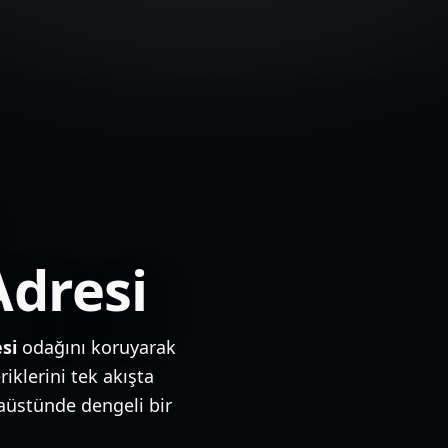
Adresi
si
odağını koruyarak
iklerini tek akışta
aüstünde dengeli bir