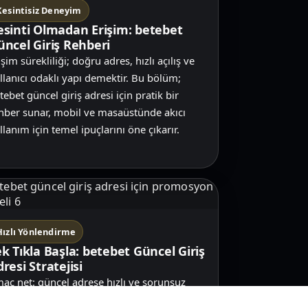
Kesintisiz Deneyim
esinti Olmadan Erişim: betebet
üncel Giriş Rehberi
işim sürekliliği; doğru adres, hızlı açılış ve
llanıcı odaklı yapı demektir. Bu bölüm;
tebet güncel giriş adresi için pratik bir
hber sunar, mobil ve masaüstünde akıcı
llanım için temel ipuçlarını öne çıkarır.
Hızlı Yönlendirme
ek Tıkla Başla: betebet Güncel Giriş
resi Stratejisi
aç net: güncel adrese hızlı ve sorunsuz
aşmak. Bu kart; betebet güncel giriş adresi