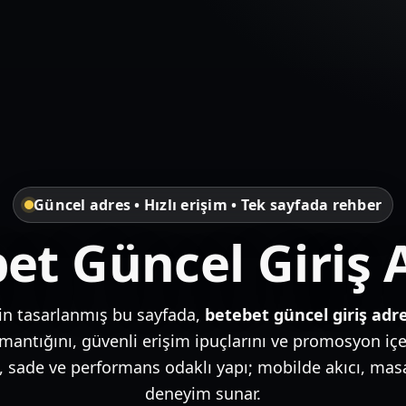
Güncel adres • Hızlı erişim • Tek sayfada rehber
et Güncel Giriş 
çin tasarlanmış bu sayfada,
betebet güncel giriş adre
mantığını, güvenli erişim ipuçlarını ve promosyon içer
 sade ve performans odaklı yapı; mobilde akıcı, mas
deneyim sunar.