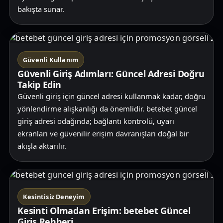
bakışta sunar.
Güvenli Kullanım
Güvenli Giriş Adımları: Güncel Adresi Doğru
Takip Edin
Güvenli giriş için güncel adresi kullanmak kadar, doğru
yönlendirme alışkanlığı da önemlidir. betebet güncel
giriş adresi odağında; bağlantı kontrolü, uyarı
ekranları ve güvenilir erişim davranışları doğal bir
akışla aktarılır.
Kesintisiz Deneyim
Kesinti Olmadan Erişim: betebet Güncel
Giriş Rehberi