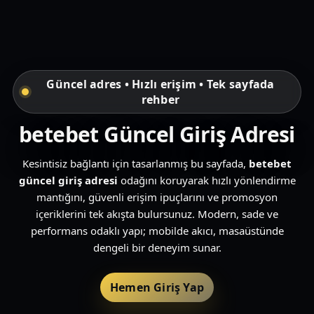
Güncel adres • Hızlı erişim • Tek sayfada
rehber
betebet Güncel Giriş Adresi
Kesintisiz bağlantı için tasarlanmış bu sayfada,
betebet
güncel giriş adresi
odağını koruyarak hızlı yönlendirme
mantığını, güvenli erişim ipuçlarını ve promosyon
içeriklerini tek akışta bulursunuz. Modern, sade ve
performans odaklı yapı; mobilde akıcı, masaüstünde
dengeli bir deneyim sunar.
Hemen Giriş Yap