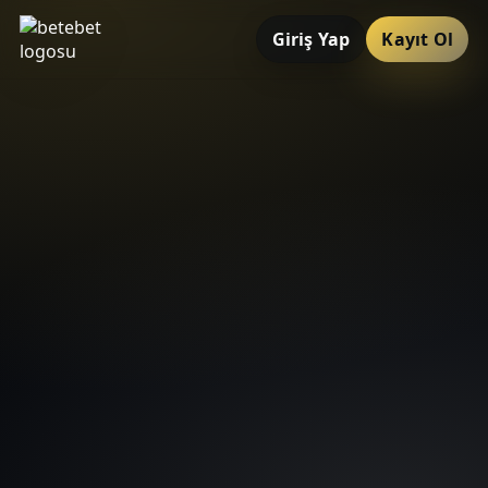
Giriş Yap
Kayıt Ol