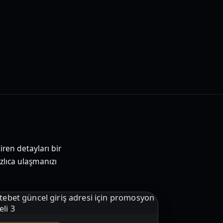
iren detayları bir
ızlıca ulaşmanızı