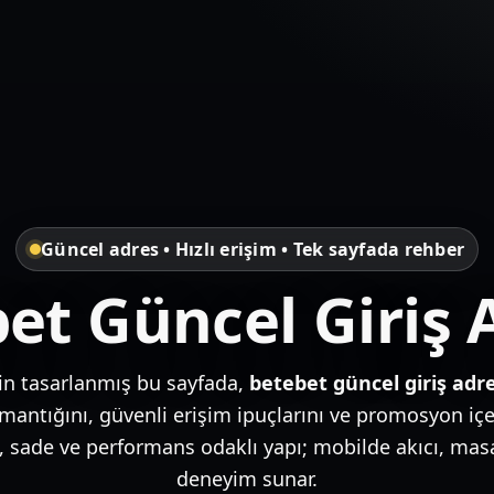
Güncel adres • Hızlı erişim • Tek sayfada rehber
et Güncel Giriş 
çin tasarlanmış bu sayfada,
betebet güncel giriş adre
mantığını, güvenli erişim ipuçlarını ve promosyon içer
 sade ve performans odaklı yapı; mobilde akıcı, mas
deneyim sunar.