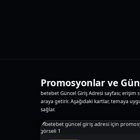
Promosyonlar ve Günce
betebet Güncel Giriş Adresi sayfası; erişim sü
araya getirir. Aşağıdaki kartlar, temaya uyg
sağlar.