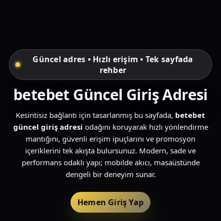
Güncel adres • Hızlı erişim • Tek sayfada
rehber
betebet Güncel Giriş Adresi
Kesintisiz bağlantı için tasarlanmış bu sayfada,
betebet
güncel giriş adresi
odağını koruyarak hızlı yönlendirme
mantığını, güvenli erişim ipuçlarını ve promosyon
içeriklerini tek akışta bulursunuz. Modern, sade ve
performans odaklı yapı; mobilde akıcı, masaüstünde
dengeli bir deneyim sunar.
Hemen Giriş Yap