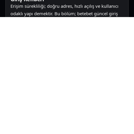
Erişim sürekliliği; doğru adres, hızlı açılış ve kullanıcı
odaklı yapı demektir. Bu bölüm; betebet güncel giriş
adresi için pratik bir rehber sunar, mobil ve
masaüstünde akıcı kullanım için temel ipuçlarını öne
çıkarır.
Hız & Performans
Performans Odaklı Açılış: Hızlı Yükleme,
Net Hiyerarşi
Hızlı indekslenebilir, sade ve düzenli bir sayfa;
kullanıcıların güncel adrese daha çabuk ulaşmasına
yardımcı olur. betebet güncel giriş adresi kapsamında;
görsel düzen, içerik hiyerarşisi ve düşük yük
maliyetiyle performans hissi güçlendirilir.