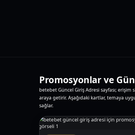
Promosyonlar ve Günce
betebet Güncel Giriş Adresi sayfası; erişim sü
araya getirir. Aşağıdaki kartlar, temaya uyg
sağlar.