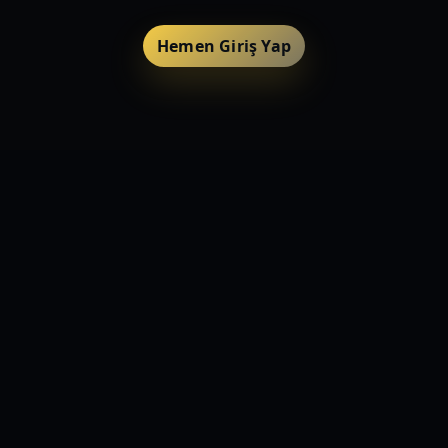
Hemen Giriş Yap