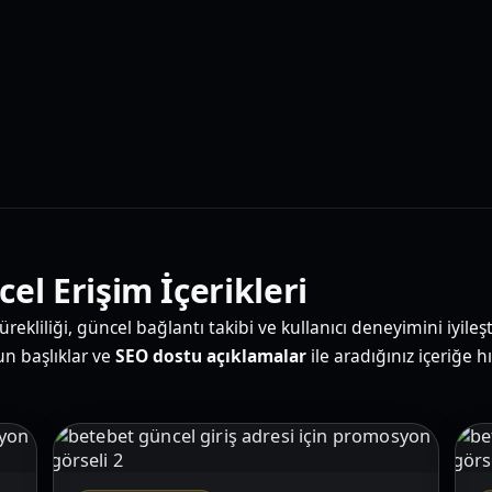
l Erişim İçerikleri
rekliliği, güncel bağlantı takibi ve kullanıcı deneyimini iyileşt
un başlıklar ve
SEO dostu açıklamalar
ile aradığınız içeriğe h