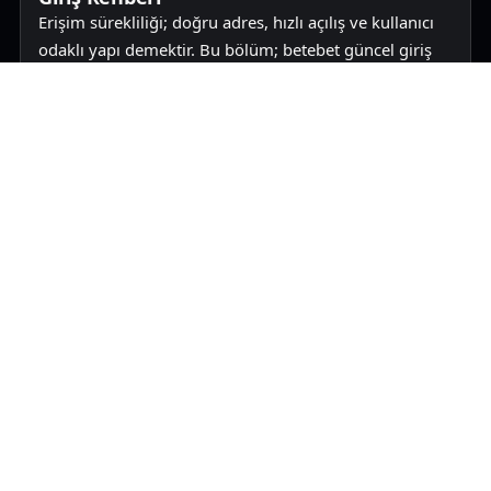
Erişim sürekliliği; doğru adres, hızlı açılış ve kullanıcı
odaklı yapı demektir. Bu bölüm; betebet güncel giriş
adresi için pratik bir rehber sunar, mobil ve
masaüstünde akıcı kullanım için temel ipuçlarını öne
çıkarır.
Hız & Performans
Performans Odaklı Açılış: Hızlı Yükleme,
Net Hiyerarşi
Hızlı indekslenebilir, sade ve düzenli bir sayfa;
kullanıcıların güncel adrese daha çabuk ulaşmasına
yardımcı olur. betebet güncel giriş adresi kapsamında;
görsel düzen, içerik hiyerarşisi ve düşük yük
maliyetiyle performans hissi güçlendirilir.