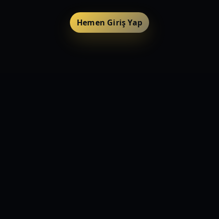
Hemen Giriş Yap