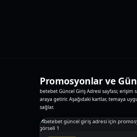
Promosyonlar ve Günce
betebet Güncel Giriş Adresi sayfası; erişim sü
araya getirir. Aşağıdaki kartlar, temaya uyg
sağlar.