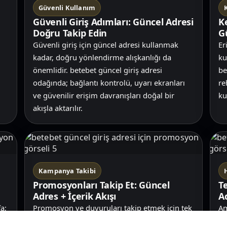
Güvenli Kullanım
Güvenli Giriş Adımları: Güncel Adresi
K
Doğru Takip Edin
G
Güvenli giriş için güncel adresi kullanmak
Er
kadar, doğru yönlendirme alışkanlığı da
ku
önemlidir. betebet güncel giriş adresi
be
odağında; bağlantı kontrolü, uyarı ekranları
re
ve güvenilir erişim davranışları doğal bir
ku
akışla aktarılır.
Kampanya Takibi
Promosyonları Takip Et: Güncel
T
Adres + İçerik Akışı
Ad
fa;
Promosyon ve duyuruları takip etmek için tek
Am
bir sayfa düzeni büyük avantaj sağlar. betebet
ul