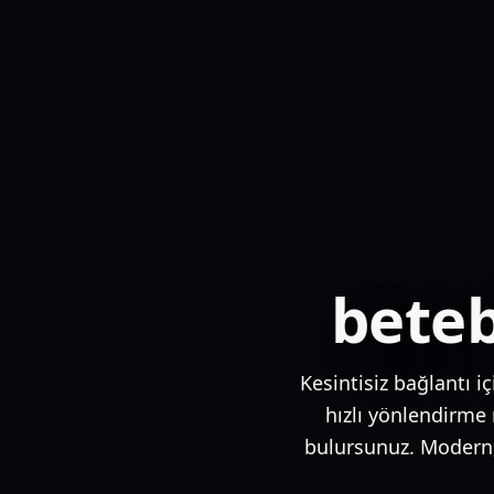
beteb
Kesintisiz bağlantı i
hızlı yönlendirme 
bulursunuz. Modern,