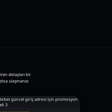
iren detayları bir
ızlıca ulaşmanızı