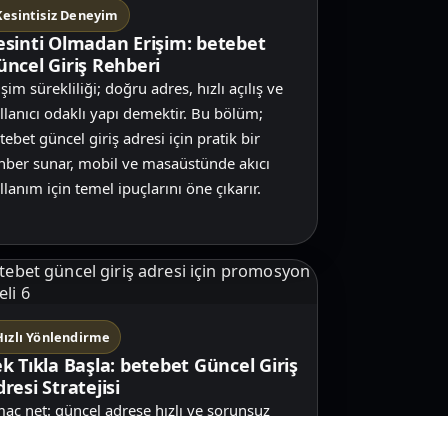
Kesintisiz Deneyim
esinti Olmadan Erişim: betebet
üncel Giriş Rehberi
işim sürekliliği; doğru adres, hızlı açılış ve
llanıcı odaklı yapı demektir. Bu bölüm;
tebet güncel giriş adresi için pratik bir
hber sunar, mobil ve masaüstünde akıcı
llanım için temel ipuçlarını öne çıkarır.
Hızlı Yönlendirme
ek Tıkla Başla: betebet Güncel Giriş
resi Stratejisi
aç net: güncel adrese hızlı ve sorunsuz
aşmak. Bu kart; betebet güncel giriş adresi