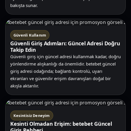
bakışta sunar.
Güvenli Kullanım
Güvenli Giriş Adımları: Güncel Adresi Doğru
Takip Edin
Güvenli giriş için güncel adresi kullanmak kadar, doğru
yönlendirme alışkanlığı da önemlidir. betebet güncel
giriş adresi odağında; bağlantı kontrolü, uyarı
ekranları ve güvenilir erişim davranışları doğal bir
akışla aktarılır.
Kesintisiz Deneyim
Kesinti Olmadan Erişim: betebet Güncel
Giriş Rehberi