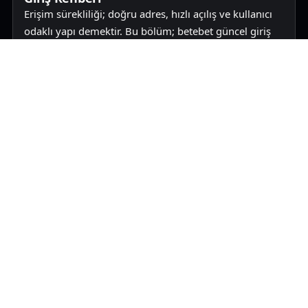
Erişim sürekliliği; doğru adres, hızlı açılış ve kullanıcı
odaklı yapı demektir. Bu bölüm; betebet güncel giriş
adresi için pratik bir rehber sunar, mobil ve
masaüstünde akıcı kullanım için temel ipuçlarını öne
çıkarır.
Hız & Performans
Performans Odaklı Açılış: Hızlı Yükleme,
Net Hiyerarşi
Hızlı indekslenebilir, sade ve düzenli bir sayfa;
kullanıcıların güncel adrese daha çabuk ulaşmasına
yardımcı olur. betebet güncel giriş adresi kapsamında;
görsel düzen, içerik hiyerarşisi ve düşük yük
maliyetiyle performans hissi güçlendirilir.