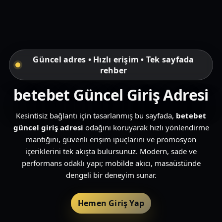
Güncel adres • Hızlı erişim • Tek sayfada
rehber
betebet Güncel Giriş Adresi
Kesintisiz bağlantı için tasarlanmış bu sayfada,
betebet
güncel giriş adresi
odağını koruyarak hızlı yönlendirme
mantığını, güvenli erişim ipuçlarını ve promosyon
içeriklerini tek akışta bulursunuz. Modern, sade ve
performans odaklı yapı; mobilde akıcı, masaüstünde
dengeli bir deneyim sunar.
Hemen Giriş Yap