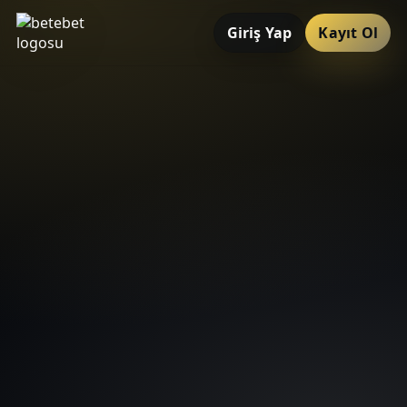
Giriş Yap
Kayıt Ol