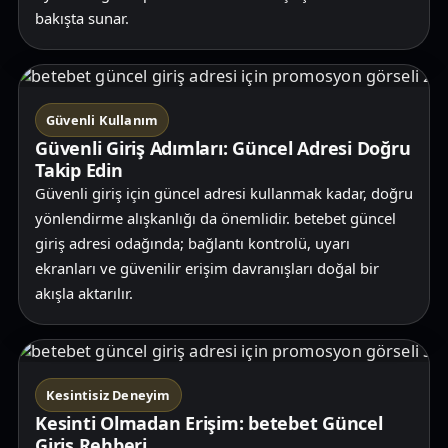
bakışta sunar.
Güvenli Kullanım
Güvenli Giriş Adımları: Güncel Adresi Doğru
Takip Edin
Güvenli giriş için güncel adresi kullanmak kadar, doğru
yönlendirme alışkanlığı da önemlidir. betebet güncel
giriş adresi odağında; bağlantı kontrolü, uyarı
ekranları ve güvenilir erişim davranışları doğal bir
akışla aktarılır.
Kesintisiz Deneyim
Kesinti Olmadan Erişim: betebet Güncel
Giriş Rehberi