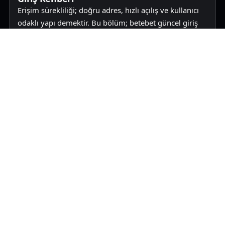
Erişim sürekliliği; doğru adres, hızlı açılış ve kullanıcı
odaklı yapı demektir. Bu bölüm; betebet güncel giriş
adresi için pratik bir rehber sunar, mobil ve
masaüstünde akıcı kullanım için temel ipuçlarını öne
çıkarır.
Hız & Performans
Performans Odaklı Açılış: Hızlı Yükleme,
Net Hiyerarşi
Hızlı indekslenebilir, sade ve düzenli bir sayfa;
kullanıcıların güncel adrese daha çabuk ulaşmasına
yardımcı olur. betebet güncel giriş adresi kapsamında;
görsel düzen, içerik hiyerarşisi ve düşük yük
maliyetiyle performans hissi güçlendirilir.