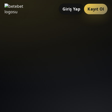
Giriş Yap
Kayıt Ol