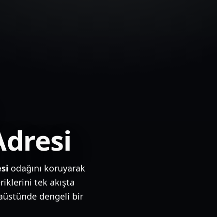
Adresi
si
odağını koruyarak
iklerini tek akışta
aüstünde dengeli bir