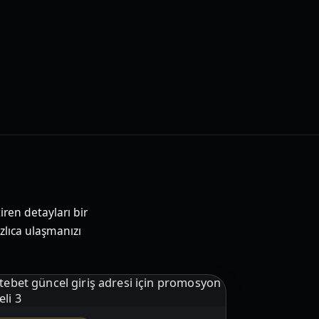
iren detayları bir
ızlıca ulaşmanızı