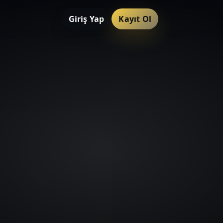
Giriş Yap
Kayıt Ol