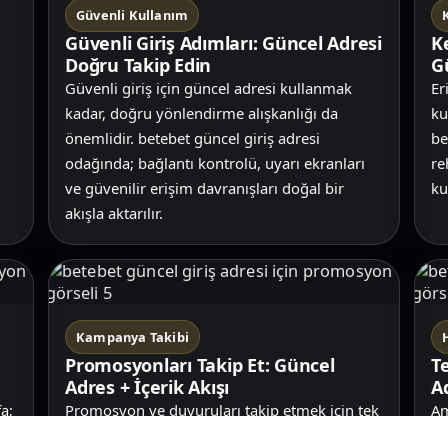
Güvenli Kullanım
Güvenli Giriş Adımları: Güncel Adresi
K
Doğru Takip Edin
G
Güvenli giriş için güncel adresi kullanmak
Er
kadar, doğru yönlendirme alışkanlığı da
ku
önemlidir. betebet güncel giriş adresi
be
odağında; bağlantı kontrolü, uyarı ekranları
re
ve güvenilir erişim davranışları doğal bir
ku
akışla aktarılır.
Kampanya Takibi
Promosyonları Takip Et: Güncel
T
Adres + İçerik Akışı
Ad
fa;
Promosyon ve duyuruları takip etmek için tek
Am
bir sayfa düzeni büyük avantaj sağlar. betebet
ul