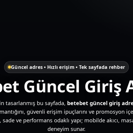
Güncel adres • Hızlı erişim • Tek sayfada rehber
et Güncel Giriş 
çin tasarlanmış bu sayfada,
betebet güncel giriş adre
mantığını, güvenli erişim ipuçlarını ve promosyon içer
 sade ve performans odaklı yapı; mobilde akıcı, mas
deneyim sunar.