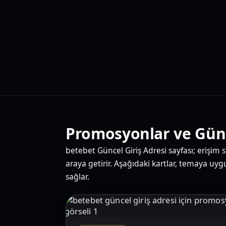
Promosyonlar ve Günce
betebet Güncel Giriş Adresi sayfası; erişim sü
araya getirir. Aşağıdaki kartlar, temaya uyg
sağlar.