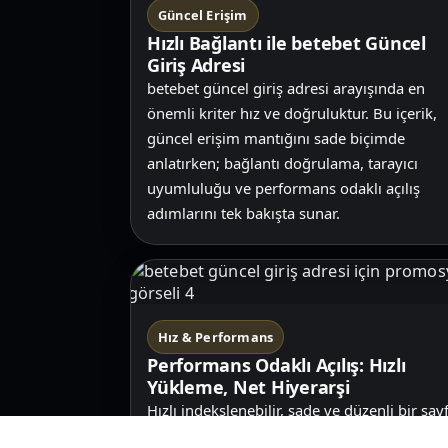
Güncel Erişim
Hızlı Bağlantı ile betebet Güncel
Giriş Adresi
betebet güncel giriş adresi arayışında en
önemli kriter hız ve doğruluktur. Bu içerik,
güncel erişim mantığını sade biçimde
anlatırken; bağlantı doğrulama, tarayıcı
uyumluluğu ve performans odaklı açılış
adımlarını tek bakışta sunar.
Hız & Performans
Performans Odaklı Açılış: Hızlı
Yükleme, Net Hiyerarşi
Hızlı indekslenebilir, sade ve düzenli bir say
kullanıcıların güncel adrese daha çabuk