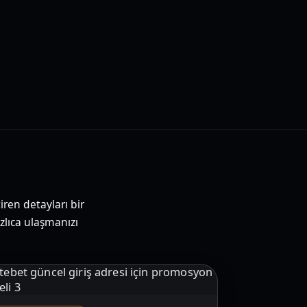
iren detayları bir
ızlıca ulaşmanızı