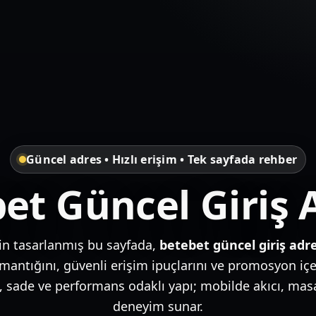
Güncel adres • Hızlı erişim • Tek sayfada rehber
et Güncel Giriş 
çin tasarlanmış bu sayfada,
betebet güncel giriş adre
mantığını, güvenli erişim ipuçlarını ve promosyon içer
 sade ve performans odaklı yapı; mobilde akıcı, mas
deneyim sunar.