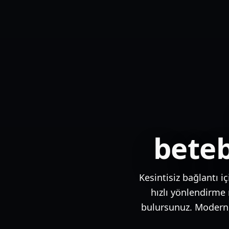
beteb
Kesintisiz bağlantı i
hızlı yönlendirme 
bulursunuz. Modern,