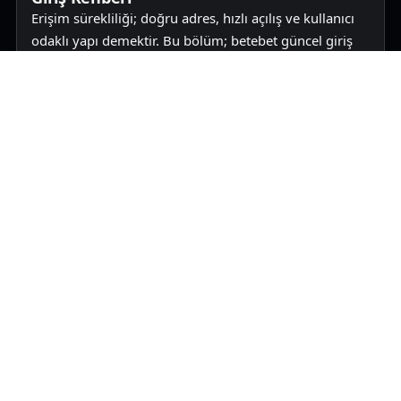
Erişim sürekliliği; doğru adres, hızlı açılış ve kullanıcı
odaklı yapı demektir. Bu bölüm; betebet güncel giriş
adresi için pratik bir rehber sunar, mobil ve
masaüstünde akıcı kullanım için temel ipuçlarını öne
çıkarır.
Hız & Performans
Performans Odaklı Açılış: Hızlı Yükleme,
Net Hiyerarşi
Hızlı indekslenebilir, sade ve düzenli bir sayfa;
kullanıcıların güncel adrese daha çabuk ulaşmasına
yardımcı olur. betebet güncel giriş adresi kapsamında;
görsel düzen, içerik hiyerarşisi ve düşük yük
maliyetiyle performans hissi güçlendirilir.