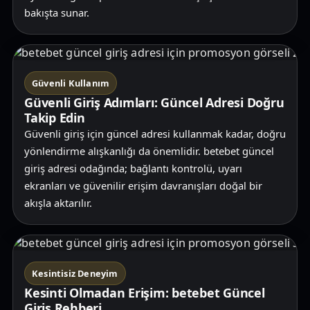
bakışta sunar.
Güvenli Kullanım
Güvenli Giriş Adımları: Güncel Adresi Doğru
Takip Edin
Güvenli giriş için güncel adresi kullanmak kadar, doğru
yönlendirme alışkanlığı da önemlidir. betebet güncel
giriş adresi odağında; bağlantı kontrolü, uyarı
ekranları ve güvenilir erişim davranışları doğal bir
akışla aktarılır.
Kesintisiz Deneyim
Kesinti Olmadan Erişim: betebet Güncel
Giriş Rehberi