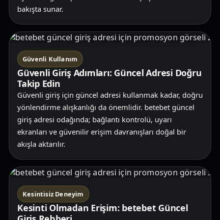
bakışta sunar.
Güvenli Kullanım
Güvenli Giriş Adımları: Güncel Adresi Doğru
Takip Edin
Güvenli giriş için güncel adresi kullanmak kadar, doğru
yönlendirme alışkanlığı da önemlidir. betebet güncel
giriş adresi odağında; bağlantı kontrolü, uyarı
ekranları ve güvenilir erişim davranışları doğal bir
akışla aktarılır.
Kesintisiz Deneyim
Kesinti Olmadan Erişim: betebet Güncel
Giriş Rehberi