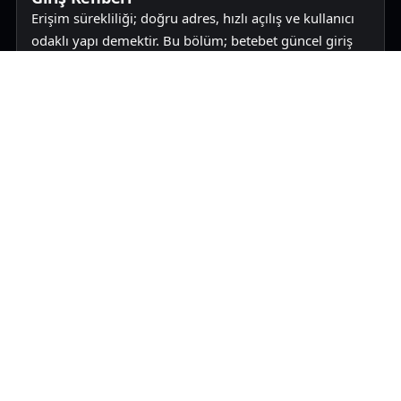
Erişim sürekliliği; doğru adres, hızlı açılış ve kullanıcı
odaklı yapı demektir. Bu bölüm; betebet güncel giriş
adresi için pratik bir rehber sunar, mobil ve
masaüstünde akıcı kullanım için temel ipuçlarını öne
çıkarır.
Hız & Performans
Performans Odaklı Açılış: Hızlı Yükleme,
Net Hiyerarşi
Hızlı indekslenebilir, sade ve düzenli bir sayfa;
kullanıcıların güncel adrese daha çabuk ulaşmasına
yardımcı olur. betebet güncel giriş adresi kapsamında;
görsel düzen, içerik hiyerarşisi ve düşük yük
maliyetiyle performans hissi güçlendirilir.