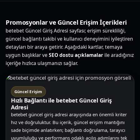
Promosyonlar ve Güncel Erişim İçerikleri
betebet Güncel Giriş Adresi sayfası; erişim sürekliliği,
güncel bağlantı takibi ve kullanıcı deneyimini iyileştiren
detayları bir araya getirir. Aşağıdaki kartlar, temaya
uygun başlıklar ve
SEO dostu açıklamalar
ile aradığınız
içeriğe hızlıca ulaşmanızı sağlar.
Güncel Erişim
Hızlı Bağlantı ile betebet Güncel Giriş
Adresi
betebet güncel giriş adresi arayışında en önemli kriter
hız ve doğruluktur. Bu içerik, güncel erişim mantığını
sade biçimde anlatırken; bağlantı doğrulama, tarayıcı
uyumluluğu ve performans odaklı açılış adımlarını tek