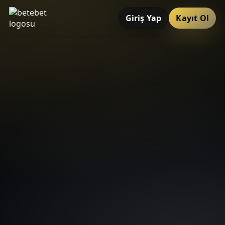
Giriş Yap
Kayıt Ol