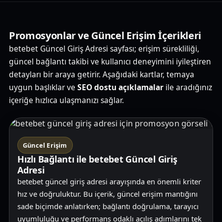
Promosyonlar ve Güncel Erişim İçerikleri
betebet Güncel Giriş Adresi sayfası; erişim sürekliliği,
güncel bağlantı takibi ve kullanıcı deneyimini iyileştiren
detayları bir araya getirir. Aşağıdaki kartlar, temaya
uygun başlıklar ve
SEO dostu açıklamalar
ile aradığınız
içeriğe hızlıca ulaşmanızı sağlar.
Güncel Erişim
Hızlı Bağlantı ile betebet Güncel Giriş
Adresi
betebet güncel giriş adresi arayışında en önemli kriter
hız ve doğruluktur. Bu içerik, güncel erişim mantığını
sade biçimde anlatırken; bağlantı doğrulama, tarayıcı
uyumluluğu ve performans odaklı açılış adımlarını tek