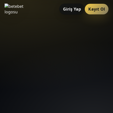
Giriş Yap
Kayıt Ol