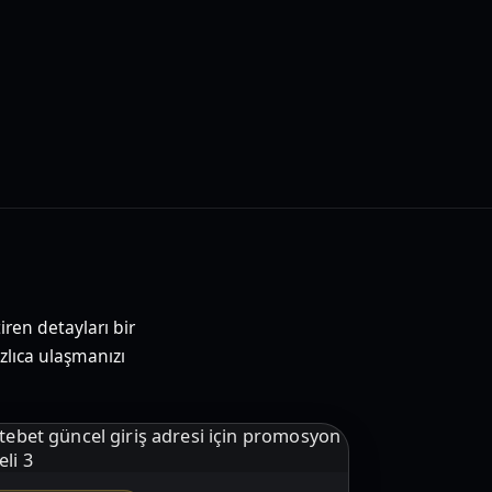
iren detayları bir
ızlıca ulaşmanızı