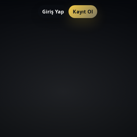
Giriş Yap
Kayıt Ol