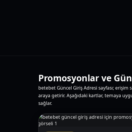
Promosyonlar ve Günce
betebet Güncel Giriş Adresi sayfası; erişim sü
araya getirir. Aşağıdaki kartlar, temaya uyg
sağlar.