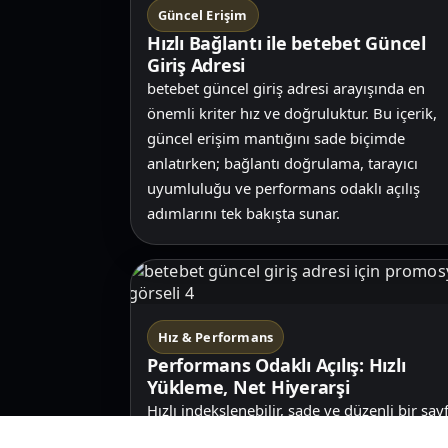
Güncel Erişim
Hızlı Bağlantı ile betebet Güncel
Giriş Adresi
betebet güncel giriş adresi arayışında en
önemli kriter hız ve doğruluktur. Bu içerik,
güncel erişim mantığını sade biçimde
anlatırken; bağlantı doğrulama, tarayıcı
uyumluluğu ve performans odaklı açılış
adımlarını tek bakışta sunar.
Hız & Performans
Performans Odaklı Açılış: Hızlı
Yükleme, Net Hiyerarşi
Hızlı indekslenebilir, sade ve düzenli bir say
kullanıcıların güncel adrese daha çabuk