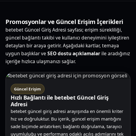
Promosyonlar ve Güncel Erişim İçerikleri
betebet Güncel Giriş Adresi sayfası; erişim sürekliliği,
güncel bağlantı takibi ve kullanıcı deneyimini iyileştiren
detayları bir araya getirir. Aşağıdaki kartlar, temaya
uygun başlıklar ve
SEO dostu açıklamalar
ile aradığınız
içeriğe hızlıca ulaşmanızı sağlar.
Güncel Erişim
Hızlı Bağlantı ile betebet Güncel Giriş
Adresi
betebet güncel giriş adresi arayışında en önemli kriter
hız ve doğruluktur. Bu içerik, güncel erişim mantığını
sade biçimde anlatırken; bağlantı doğrulama, tarayıcı
uyumluluğu ve performans odaklı açılış adımlarını tek