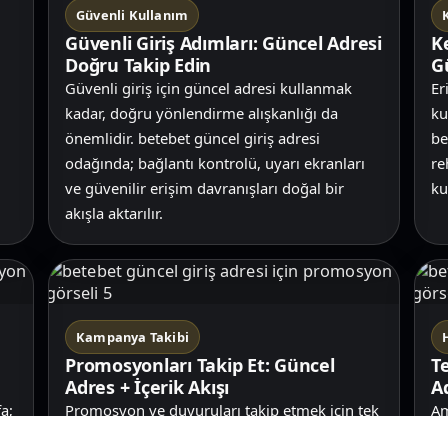
Güvenli Kullanım
Güvenli Giriş Adımları: Güncel Adresi
K
Doğru Takip Edin
G
Güvenli giriş için güncel adresi kullanmak
Er
kadar, doğru yönlendirme alışkanlığı da
ku
önemlidir. betebet güncel giriş adresi
be
odağında; bağlantı kontrolü, uyarı ekranları
re
ve güvenilir erişim davranışları doğal bir
ku
akışla aktarılır.
Kampanya Takibi
Promosyonları Takip Et: Güncel
T
Adres + İçerik Akışı
Ad
fa;
Promosyon ve duyuruları takip etmek için tek
Am
bir sayfa düzeni büyük avantaj sağlar. betebet
ul