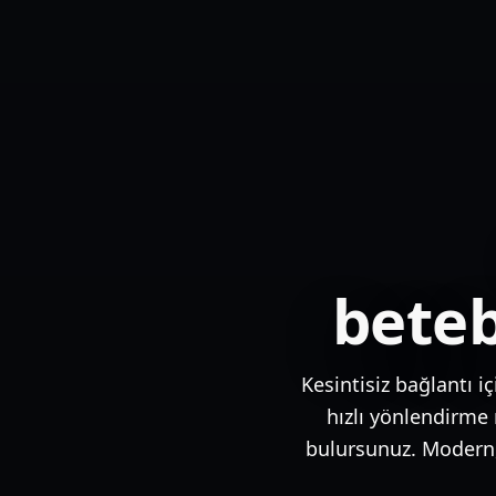
beteb
Kesintisiz bağlantı i
hızlı yönlendirme 
bulursunuz. Modern,