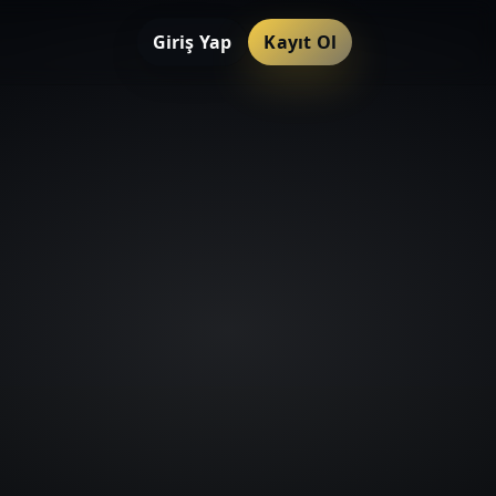
Giriş Yap
Kayıt Ol