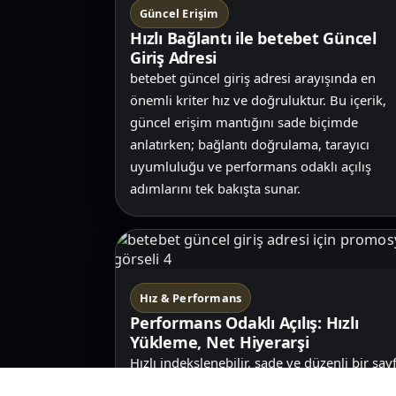
Güncel Erişim
Hızlı Bağlantı ile betebet Güncel
Giriş Adresi
betebet güncel giriş adresi arayışında en
önemli kriter hız ve doğruluktur. Bu içerik,
güncel erişim mantığını sade biçimde
anlatırken; bağlantı doğrulama, tarayıcı
uyumluluğu ve performans odaklı açılış
adımlarını tek bakışta sunar.
Hız & Performans
Performans Odaklı Açılış: Hızlı
Yükleme, Net Hiyerarşi
Hızlı indekslenebilir, sade ve düzenli bir say
kullanıcıların güncel adrese daha çabuk