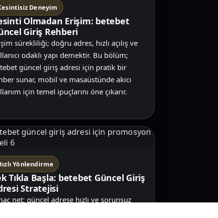
Kesintisiz Deneyim
esinti Olmadan Erişim: betebet
üncel Giriş Rehberi
işim sürekliliği; doğru adres, hızlı açılış ve
llanıcı odaklı yapı demektir. Bu bölüm;
tebet güncel giriş adresi için pratik bir
hber sunar, mobil ve masaüstünde akıcı
llanım için temel ipuçlarını öne çıkarır.
Hızlı Yönlendirme
ek Tıkla Başla: betebet Güncel Giriş
resi Stratejisi
aç net: güncel adrese hızlı ve sorunsuz
aşmak. Bu kart; betebet güncel giriş adresi